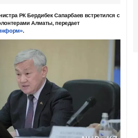
истра РК Бердибек Сапарбаев встретился с
олонтерами Алматы, передает
информ»
.