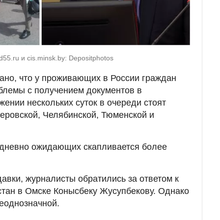
5.ru и cis.minsk.by: Depositphotos
ано, что у проживающих в России граждан
блемы с получением документов в
яжении нескольких суток в очереди стоят
меровской, Челябинской, Тюменской и
жедневно ожидающих скапливается более
авки, журналисты обратились за ответом к
стан в Омске Конысбеку Жусупбекову. Однако
еоднозначной.