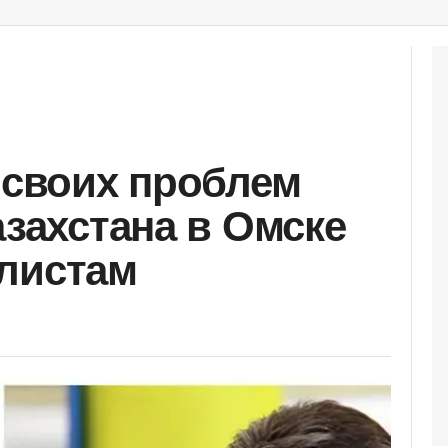
и своих проблем
азахстана в Омске
листам