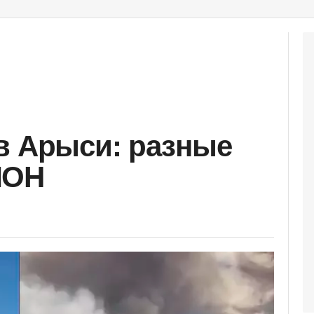
в Арыси: разные
МОН