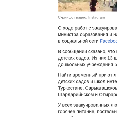
Скриншот видео: Instagram
О ходе работ с эвакуиров
министра образования и н
в социальной сети
Facebo
В сообщении сказано, что
детских садов. Из них 13 
дошкольных учреждения б
Найти временный приют лю
детских садов и школ-инт
Туркестане, Сарыагашском
Шардарийнском и Отырарс
У всех эвакуированных лю
горячее питание, постель