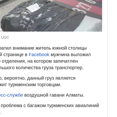
: UGC
ратил внимание житель южной столицы
й странице в
Facebook
мужчина выложил
 отделения, на котором запечатлен
льшого количества груза транспортер.
, вероятно, данный груз является
ит туркменским торговцам.
есс-службе
воздушной гавани Алматы.
о проблема с багажом туркменских авиалиний
.