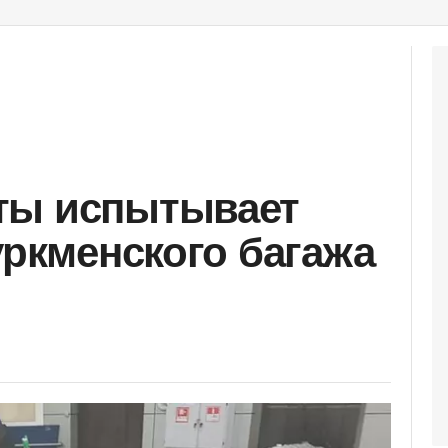
ты испытывает
уркменского багажа