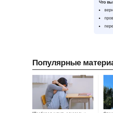
Что вы
верн
пров
пере
Популярные матери