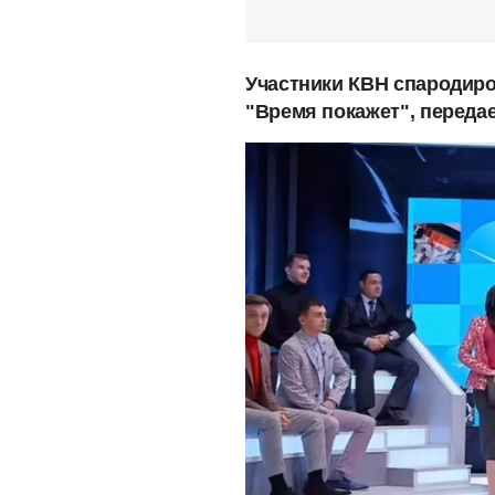
Участники КВН спародиро
"Время покажет", переда