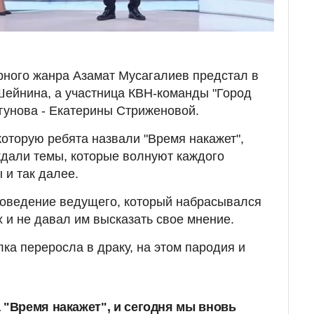
рного жанра Азамат Мусагалиев предстал в
Шейнина, а участница КВН-команды "Город
гунова - Екатерины Стриженовой.
которую ребята назвали "Время накажет",
дали темы, которые волнуют каждого
 и так далее.
поведение ведущего, который набрасывался
х и не давал им высказать свое мнение.
ка переросла в драку, на этом пародия и
 "Время накажет", и сегодня мы вновь