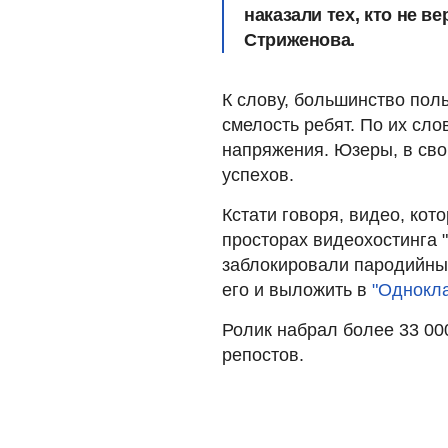
наказали тех, кто не ве
Стриженова.
К слову, большинство пол
смелость ребят. По их сл
напряжения. Юзеры, в св
успехов.
Кстати говоря, видео, кот
просторах видеохостинга 
заблокировали пародийный
его и выложить в
"Однокла
Ролик набрал более 33 00
репостов.