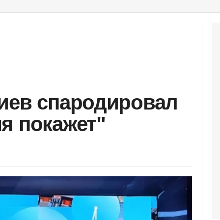
иев спародировал
я покажет"