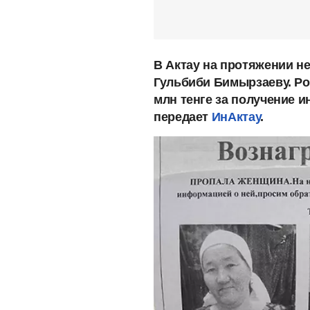
В Актау на протяжении н
Гульбиби Бимырзаеву. Ро
млн тенге за получение 
передает
ИнАктау
.