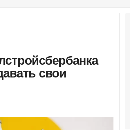
лстройсбербанка
давать свои