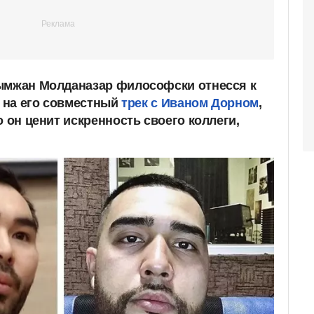
лымжан Молданазар философски отнесся к
b на его совместный
трек с Иваном Дорном
,
о он ценит искренность своего коллеги,