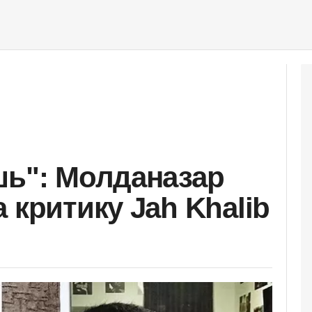
шь": Молданазар
 критику Jah Khalib