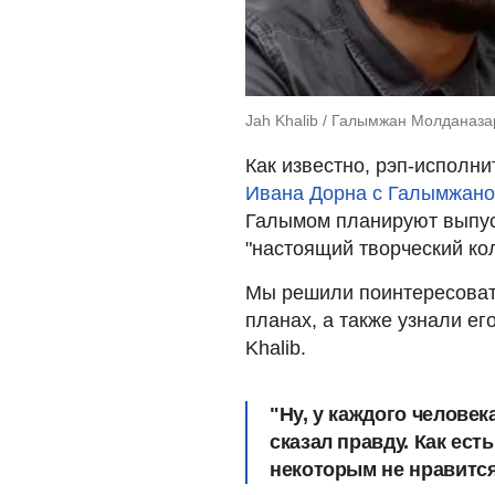
Jah Khalib / Галымжан Молданаза
Как известно, рэп-исполни
Ивана Дорна с Галымжан
Галымом планируют выпуст
"настоящий творческий ко
Мы решили поинтересоват
планах, а также узнали ег
Khalib.
"Ну, у каждого человека
сказал правду. Как ест
некоторым не нравится