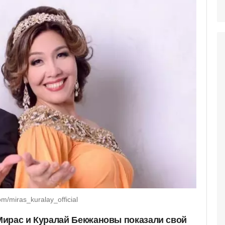
/miras_kuralay_official
ирас и Куралай Бекжановы показали свой