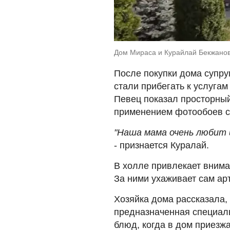
Дом Мираса и Курайлай Бекжановы
После покупки дома супруг
стали прибегать к услугам
Певец показал просторный
применением фотообоев с
"Наша мама очень любит ц
- признается Куралай.
В холле привлекает вним
За ними ухаживает сам арт
Хозяйка дома рассказала, 
предназначенная специал
блюд, когда в дом приезжа