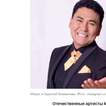
Мирас и Куралай Бекжановы. Фото: instagram.com
Отечественные артисты М