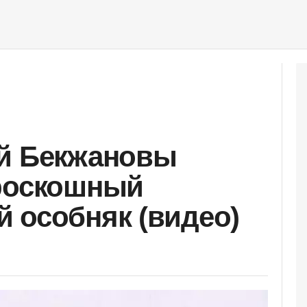
ай Бекжановы
 роскошный
 особняк (видео)