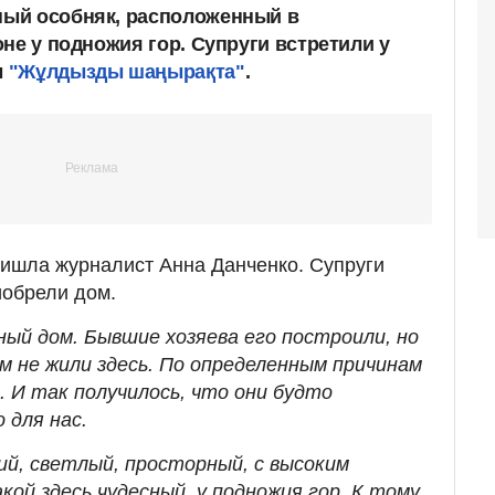
ый особняк, расположенный в
не у подножия гор. Супруги встретили у
ы
"Жұлдызды шаңырақта"
.
пришла журналист Анна Данченко. Супруги
иобрели дом.
ный дом. Бывшие хозяева его построили, но
м не жили здесь. По определенным причинам
 И так получилось, что они будто
 для нас.
ий, светлый, просторный, с высоким
кой здесь чудесный, у подножия гор. К тому,