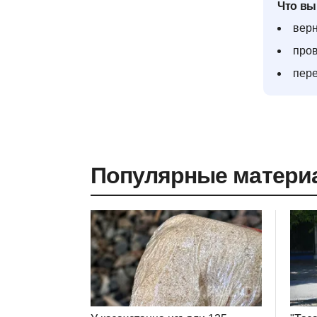
Что вы
верн
пров
пере
Популярные матери