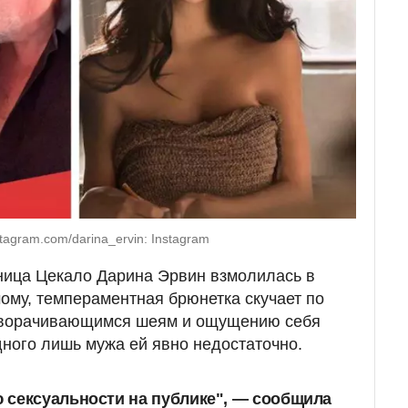
tagram.com/darina_ervin: Instagram
ница Цекало Дарина Эрвин взмолилась в
мому, темпераментная брюнетка скучает по
сворачивающимся шеям и ощущению себя
дного лишь мужа ей явно недостаточно.
 сексуальности на публике", — сообщила