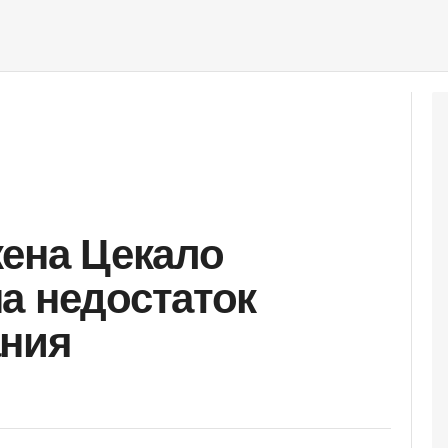
жена Цекало
а недостаток
ания