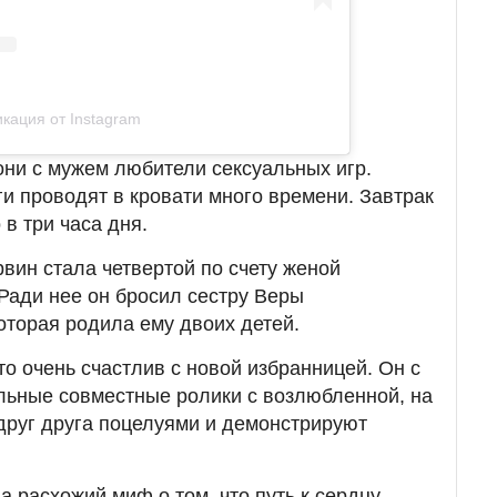
кация от Instagram
 они с мужем любители сексуальных игр.
ги проводят в кровати много времени. Завтрак
 в три часа дня.
рвин стала четвертой по счету женой
Ради нее он бросил сестру Веры
торая родила ему двоих детей.
о очень счастлив с новой избранницей. Он с
льные совместные ролики с возлюбленной, на
друг друга поцелуями и демонстрируют
а расхожий миф о том, что путь к сердцу