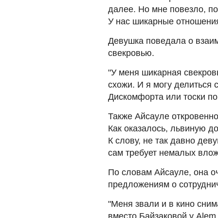
далее. Но мне повезло, п
У нас шикарные отношения
Девушка поведала о взаи
свекровью.
"У меня шикарная свекров
схожи. И я могу делиться с
Дискомфорта или тоски по 
Также Айсауле откровенно 
Как оказалось, львиную д
К слову, не так давно дев
сам требует немалых влож
По словам Айсауле, она о
предложениям о сотрудни
"Меня звали и в кино сним
вместо Байзаковой у Alem