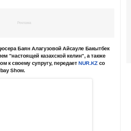
дюсера Баян Алагузовой Айсауле Бакытбек
ем "настоящей казахской келин", а также
дом к своему супругу, передает
NUR.KZ
со
bay Show.