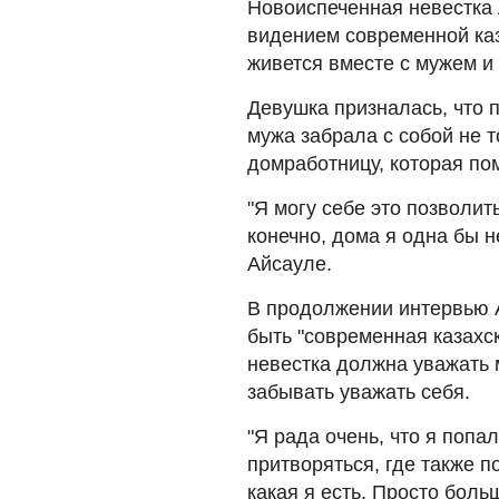
Новоиспеченная невестка
видением современной каза
живется вместе с мужем и
Девушка призналась, что 
мужа забрала с собой не т
домработницу, которая пом
"Я могу себе это позволит
конечно, дома я одна бы н
Айсауле.
В продолжении интервью А
быть "современная казахск
невестка должна уважать м
забывать уважать себя.
"Я рада очень, что я попа
притворяться, где также 
какая я есть. Просто боль