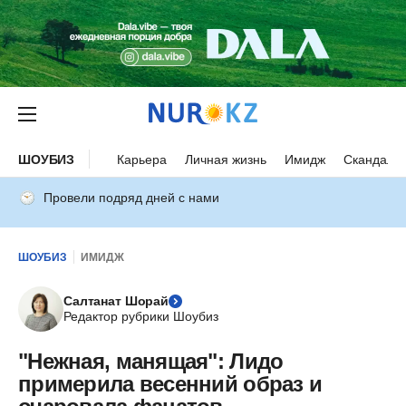
ШОУБИЗ
Карьера
Личная жизнь
Имидж
Скандалы
Провели подряд дней с нами
ШОУБИЗ
ИМИДЖ
Салтанат Шорай
Редактор рубрики Шоубиз
"Нежная, манящая": Лидо
примерила весенний образ и