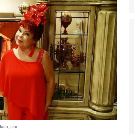
uda_star