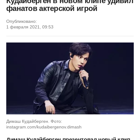
Кудайберген в новом клипе удивил
фанатов актерской игрой
Опубликовано:
1 февраля 2021, 09:53
Димаш Кудайберген. Фото:
instagram.com/kudaibergenov.dimash
Димаш Кудайберген презентовал новый клип