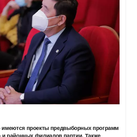
ю имеются проекты предвыборных программ
о и районных филиалов партии. Также