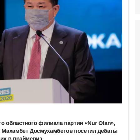
о областного филиала партии «Nur Otan»,
и Махамбет Досмухамбетов посетил дебаты
их в праймериз.