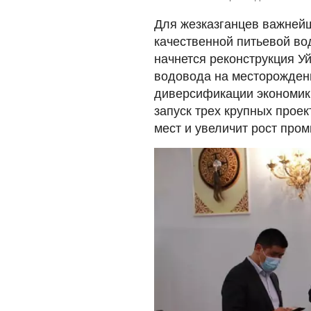
Для жезказганцев важнейш
качественной питьевой во
начнется реконструкция У
водовода на месторождени
диверсификации экономики
запуск трех крупных проек
мест и увеличит рост про