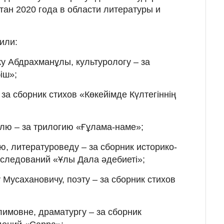
тан 2020 года в области литературы и
или:
у Абдрахманұлы, культурологу – за
іш»;
– за сборник стихов «Көкейімде Күлтегіннің
лю – за трилогию «Ғұлама-наме»;
 литературоведу – за сборник историко-
следований «Ұлы Дала әдебиеті»;
Мусахановичу, поэту – за сборник стихов
имовне, драматургу – за сборник