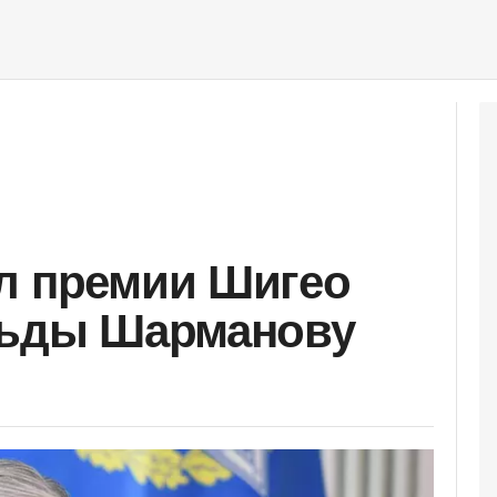
л премии Шигео
льды Шарманову