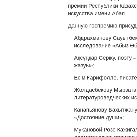
премии Республики Казахс
искусства имени Абая.
Данную госпремию присуд
Абдрахманову Сауытбек
исследование «Абыз Әб
Ақсұңқар Серіку, поэту 
жазуы»;
Есім Ғарифолле, писате
Жолдасбекову Мырзатаю,
литературоведческих ис
Канапьянову Бахытжану 
«Достояние души»;
Мукановой Розе Кажигал