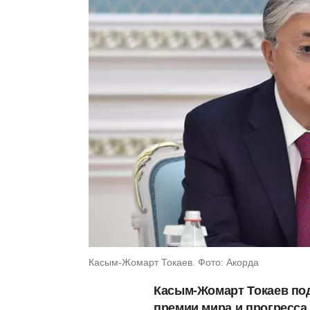
Касым-Жомарт Токаев. Фото: Акорда
Касым-Жомарт Токаев под
премии мира и прогресса