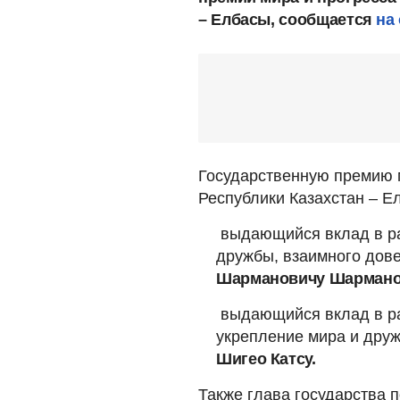
– Елбасы, сообщается
на
Государственную премию 
Республики Казахстан – Е
выдающийся вклад в ра
дружбы, взаимного дов
Шармановичу Шармано
выдающийся вклад в ра
укрепление мира и дру
Шигео Катсу.
Также глава государства 