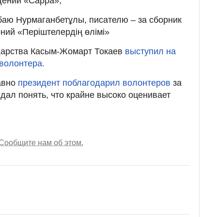
дений «Сарра»;
аю Нурмаганбетұлы, писателю – за сборник
ний «Періштелердің өлімі»
ударства Касым-Жомарт Токаев
выступил на
волонтера.
авно
президент поблагодарил волонтеров
за
 дал понять, что крайне высоко оценивает
Сообщите нам об этом.