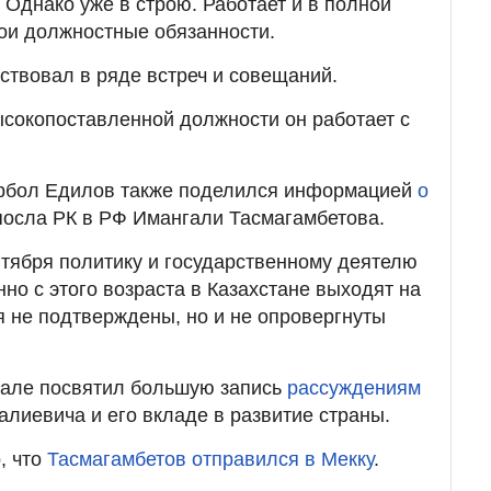
 Однако уже в строю. Работает и в полной
ои должностные обязанности.
ствовал в ряде встреч и совещаний.
высокопоставленной должности он работает с
Ербол Едилов также поделился информацией
о
осла РК в РФ Имангали Тасмагамбетова.
ентября политику и государственному деятелю
но с этого возраста в Казахстане выходят на
я не подтверждены, но и не опровергнуты
нале посвятил большую запись
рассуждениям
лиевича и его вкладе в развитие страны.
, что
Тасмагамбетов отправился в Мекку
.