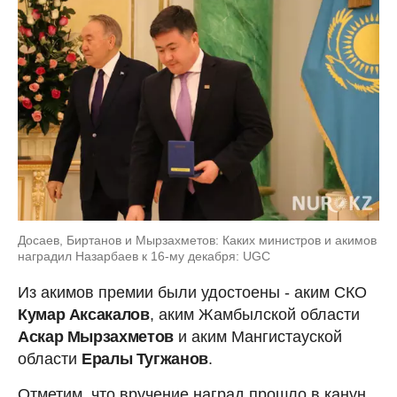
Досаев, Биртанов и Мырзахметов: Каких министров и акимов
наградил Назарбаев к 16-му декабря: UGC
Из акимов премии были удостоены - аким СКО
Кумар Аксакалов
, аким Жамбылской области
Аскар Мырзахметов
и аким Мангистауской
области
Ералы Тугжанов
.
Отметим, что вручение наград прошло в канун