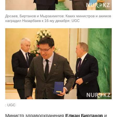
Досаев, Биртанов и Мырзахметов: Каких министров и акимов
наградил Назарбаев к 16-му декабря: UGC
: UGC
Министр здравоохранения
Елжан Биртанов
и