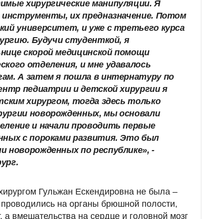
имые хирургические манипуляции. Я
е инструменты, их предназначение. Потом
кий университет, и уже с третьего курса
рургию. Будучи студенткой, я
ьнице скорой медицинской помощи
ского отделения, и мне удавалось
ам. А затем я пошла в интернатуру по
центр педиатрии и детской хирургии я
тским хирургом, тогда здесь только
рургии новорожденных, мы основали
еление и начали проводить первые
нных с пороками развития. Это был
и новорожденных по республике», -
ург.
хирургом Гульжан Ескендировна не была –
проводились на органы брюшной полости,
, а вмешательства на сердце и головной мозг