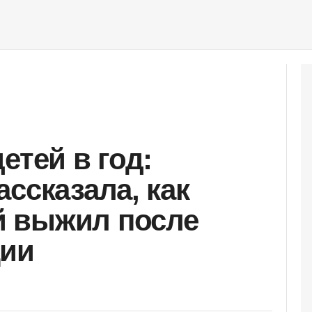
етей в год:
ссказала, как
 выжил после
ции