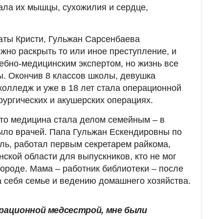
ала их мышцы, сухожилия и сердце,
аты Кристи, Гульжан Сарсенбаева
жно раскрыть то или иное преступление, и
ебно-медицинским экспертом, но жизнь все
ы. Окончив 8 классов школы, девушка
колледж и уже в 18 лет стала операционной
рургических и акушерских операциях.
 что медицина стала делом семейным – в
ыло врачей. Папа Гульжан Ескендировны по
ль, работал первым секретарем райкома,
ской области для выпускников, кто не мог
городе. Мама – работник библиотеки – после
 себя семье и ведению домашнего хозяйства.
ерационной медсестрой, мне были