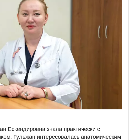
жан Ескендировна знала практически с
нком, Гульжан интересовалась анатомическим