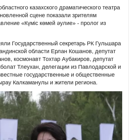
областного казахского драматического театра
новленной сцене показали зрителям
вление «Күміс көмей әулие» - пролог из
няли Государственный секретарь РК Гульшара
андинской области Ерлан Кошанов, депутат
ов, космонавт Тохтар Аубакиров, депутат
болат Тлеухан, делегации из Павлодарской и
звестные государственные и общественные
ырау Калкаманулы и жители региона.