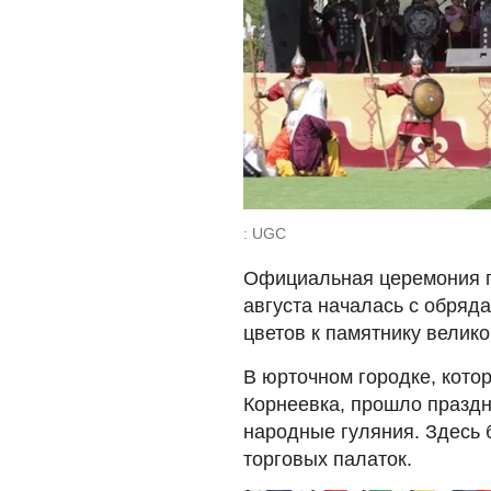
: UGC
Официальная церемония п
августа началась с обряд
цветов к памятнику велик
В юрточном городке, кото
Корнеевка, прошло праздн
народные гуляния. Здесь 
торговых палаток.