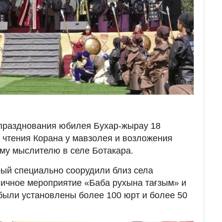
разднования юбилея Бухар-жырау 18
а чтения Корана у мавзолея и возложения
ому мыслителю в селе Ботакара.
рый специально соорудили близ села
ичное мероприятие «Баба рухына тағзым» и
были установлены более 100 юрт и более 50