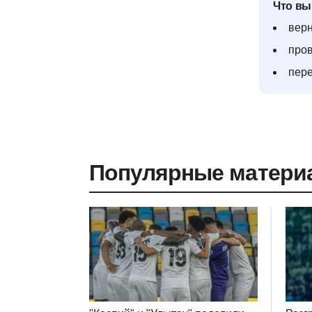
Что вы
верн
пров
пере
Популярные матери