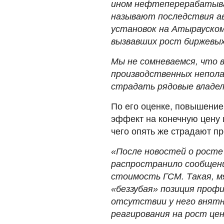
ином нефтеперерабатыва
называют последствия ав
установок на Атырауско
вызвавших рост биржевых 
Мы не сомневаемся, что 
производственных неполад
страдать рядовые владел
По его оценке, повышение
эффект на конечную цену 
чего опять же страдают п
«После новостей о росте
распространило сообщени
стоимость ГСМ. Такая, мя
«беззубая» позиция проф
отсутствии у него внят
реагирования на рост цен