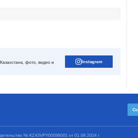
Instagram
Казахстана, фото, видео и
Со
етельство № KZ43VPY00098001 от 01.08.2024 г.