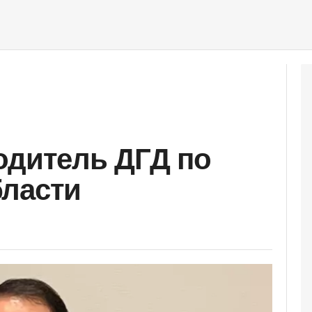
одитель ДГД по
бласти