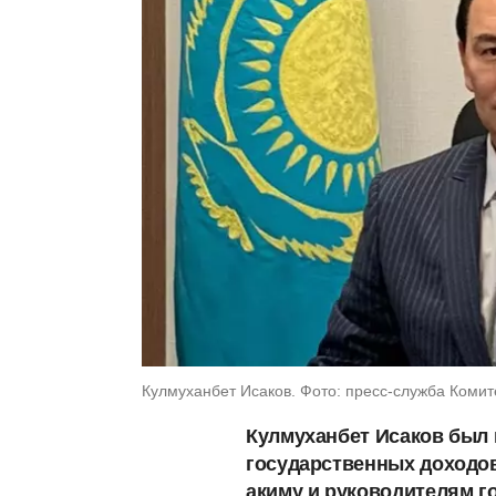
Кулмуханбет Исаков. Фото: пресс-служба Комит
Кулмуханбет Исаков был 
государственных доходов
акиму и руководителям г