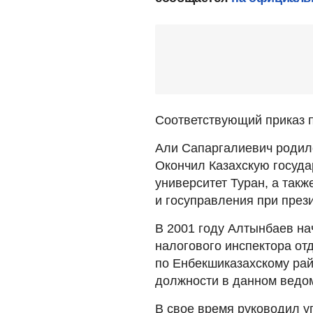
Соответствующий приказ п
Али Сапаргалиевич родилс
Окончил Казахскую госуд
университет Туран, а так
и госуправления при през
В 2001 году Алтынбаев нач
налогового инспектора от
по Енбекшиказахскому рай
должности в данном ведо
В свое время руководил у