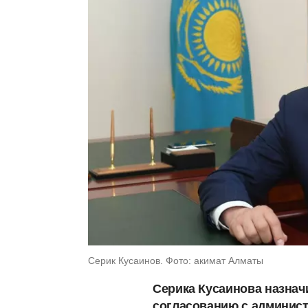
Серик Кусаинов. Фото: акимат Алматы
Серика Кусаинова назнач
согласованию с админист