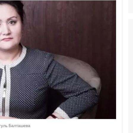
мгуль Балташева