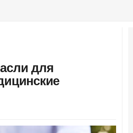
асли для
дицинские