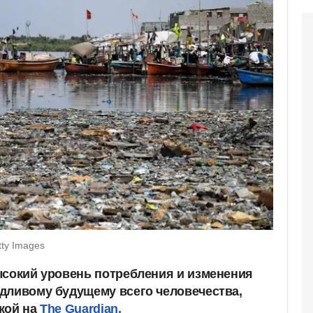
tty Images
ысокий уровень потребления и изменения
дливому будущему всего человечества,
кой на
The Guardian.