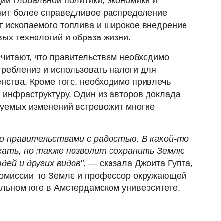
и глобальной политики, экономики и
чит более справедливое распределение
от ископаемого топлива и широкое внедрение
вых технологий и образа жизни.
читают, что правительствам необходимо
требление и использовать налоги для
ства. Кроме того, необходимо привлечь
и инфраструктуру. Один из авторов доклада
буемых изменений встревожит многие
о правительствами с радостью. В какой-то
гать, но также позволит сохранить Землю
дей и других видов", —
сказала Джоита Гупта,
омиссии по Земле и профессор окружающей
альном юге в Амстердамском университете.