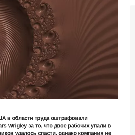
А в области труда оштрафовали
s Wrigley за то, что двое рабочих упали в
ников удалось спасти, однако компания не