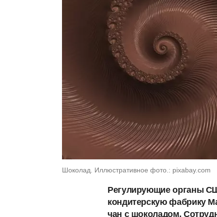
Шоколад. Иллюстративное фото.: pixabay.com
Регулирующие органы СШ
кондитерскую фабрику Mar
чан с шоколадом. Сотруд