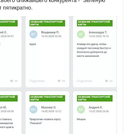
своего ближайшего конкурента - "Зеленую
т пятикратно.