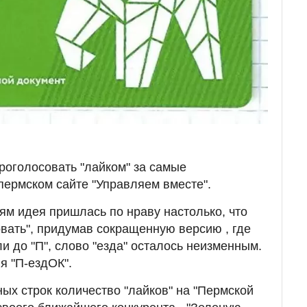
роголосовать "лайком" за самые
ермском сайте "Управляем вместе".
лям идея пришлась по нраву настолько, что
вать", придумав сокращенную версию , где
и до "П", слово "езда" осталось неизменным.
я "П-ездОК".
ых строк количество "лайков" на "Пермской