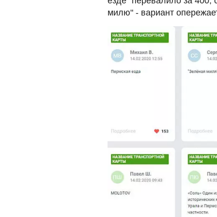
езде" перевалило за 400, 
милю" - вариант опережае