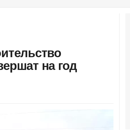
оительство
вершат на год