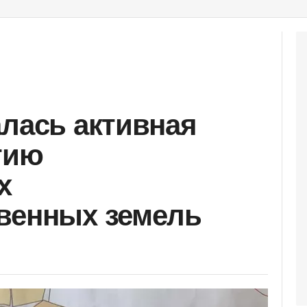
алась активная
тию
х
венных земель