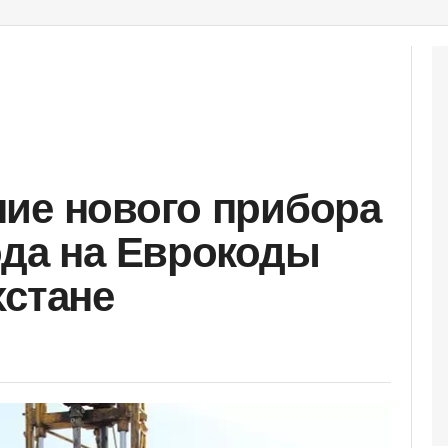
ие нового прибора
ода на Еврокоды
хстане