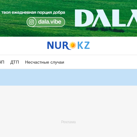
ЧП
ДТП
Несчастные случаи