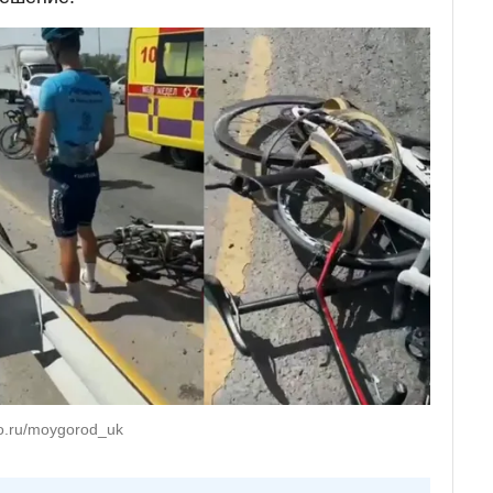
o.ru/moygorod_uk