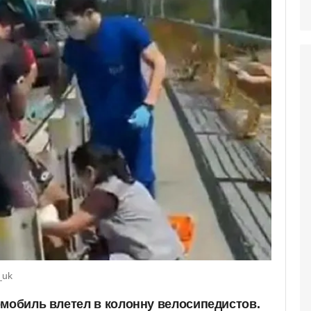
_uk
омобиль влетел в колонну велосипедистов.