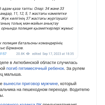
деле в Актюбинской области случилась
рой
погиб пятимесячный ребенок
. За рулем
ец малыша.
бе
вынесли приговор мужчине
, который
мальчика на пешеходном переходе. Водителю
ы.
головного кодекса РК
предусматривает