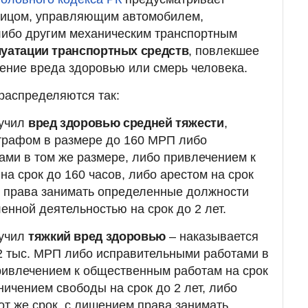
ицом, управляющим автомобилем,
либо другим механическим транспортным
луатации транспортных средств
, повлекшее
ение вреда здоровью или смерь человека.
распределяются так:
лучил
вред здоровью средней тяжести
,
трафом в размере до 160 МРП либо
ми в том же размере, либо привлечением к
а срок до 160 часов, либо арестом на срок
м права занимать определенные должности
енной деятельностью на срок до 2 лет.
лучил
тяжкий вред здоровью
– наказывается
2 тыс. МРП либо исправительными работами в
ривлечением к общественным работам на срок
ничением свободы на срок до 2 лет, либо
т же срок, с лишением права занимать