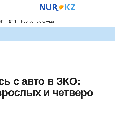
ЧП
ДТП
Несчастные случаи
ь с авто в ЗКО:
зрослых и четверо