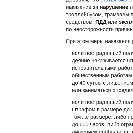
наказание за
нарушение
л
троллейбусом, трамваем 
средством,
ПДД или эксп
по неосторожности причин
При этом меры наказания 
если пострадавший по
деяние наказывается ш
исправительными работа
общественным работам н
до 40 суток, с лишение
или заниматься определ
если пострадавший по
штрафом в размере до 
том же размере, либо п
до 600 часов, либо огра
лишением свободы на то