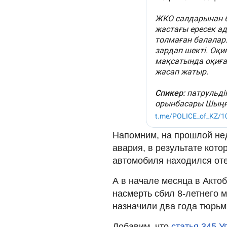
Напомним, на прошлой не
авария, в результате кото
автомобиля находился от
А в начале месяца в Акто
насмерть сбил 8-летнего 
назначили два года тюрьм
Добавим, что
статья 345 У