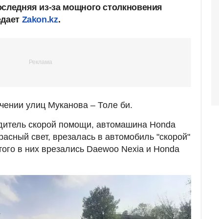
оследняя из-за мощного столкновения
едает
Zakon.kz
.
ении улиц Муканова – Толе би.
одитель скорой помощи, автомашина Honda
расный свет, врезалась в автомобиль "скорой"
того в них врезались Daewoo Nexia и Honda