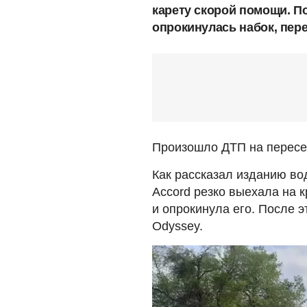
карету скорой помощи. П
опрокинулась набок, пер
Произошло ДТП на пересеч
Как рассказал изданию в
Accord резко выехала на к
и опрокинула его. После э
Odyssey.