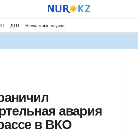
ЧП
ДТП
Несчастные случаи
граничил
ртельная авария
рассе в ВКО