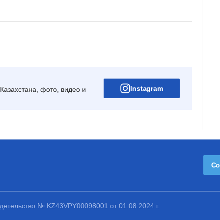
Instagram
Казахстана, фото, видео и
Со
етельство № KZ43VPY00098001 от 01.08.2024 г.