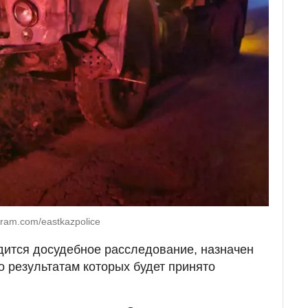
ram.com/eastkazpolice
дится досудебное расследование, назначен
о результатам которых будет принято