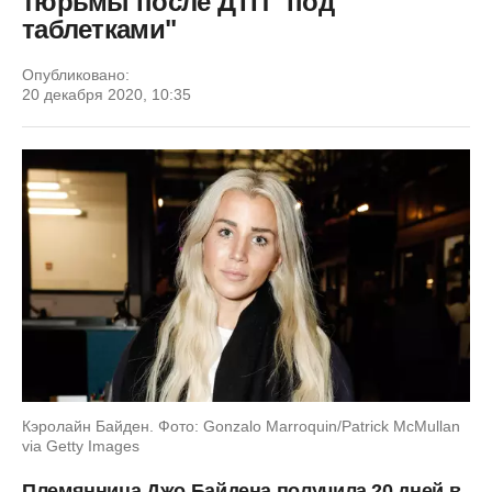
тюрьмы после ДТП "под
таблетками"
Опубликовано:
20 декабря 2020, 10:35
Кэролайн Байден. Фото: Gonzalo Marroquin/Patrick McMullan
via Getty Images
Племянница Джо Байдена получила 20 дней в