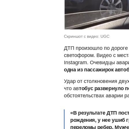
Скриншот с видео: UGC
ДТП произошло по дороге 
светофором. Видео с мест
Instagram. Очевидцы авари
одна из пассажирок авто
Удар от столкновения дву
что ав
тобус развернуло п
обстоятельствах аварии р
«В результате ДТП пос
рождения, у нее ушиб г
переломы ребер.
Мужчи