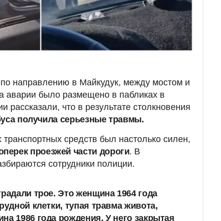
по направлению в Майкудук, между мостом и
а аварии было размещено в пабликах в
и рассказали, что в результате столкновения
буса получила серьезные травмы.
х транспортных средств был настолько силен,
оперек проезжей части дороги
. В
азбираются сотрудники полиции.
традали трое. Это женщина 1964 года
рудной клетки, тупая травма живота,
на 1986 года рождения
. У него закрытая