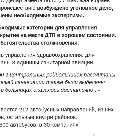
С Департамента полиции Бауржан Ибраев
 происшествию
возбуждено уголовное дело,
ачены необходимые экспертизы.
обходимые категории для управления
крытие на месте ДТП в хорошем состоянии.
бстоятельства столкновения.
ль управления здравоохранения, для
ваны 3 единицы санитарной авиации.
ови в центральных райбольницах рассчитаны
ипажей санавиации также были выделены
 в больницах оказалось достаточно", -
ывается 212 автобусных направлений, из них
в, остальные внутри районов.
500 автобусов, в 30 компаниях.