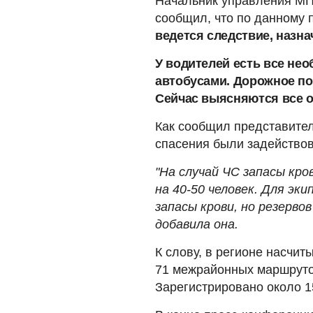
Начальник управления МП
сообщил, что по данному
ведется следствие, назн
У водителей есть все не
автобусами. Дорожное по
Сейчас выясняются все о
Как сообщил представите
спасения были задейство
"На случай ЧС запасы кр
на 40-50 человек. Для эк
запасы крови, но резервов
добавила она.
К слову, в регионе насчит
71 межрайонных маршруто
Зарегистрировано около 1