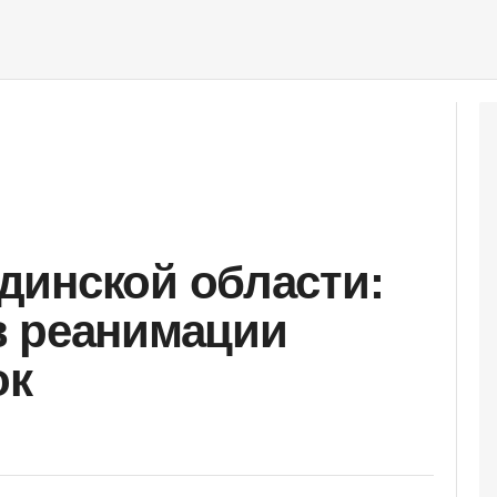
динской области:
в реанимации
ок