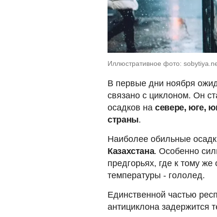
Иллюстративное фото: sobytiya.n
В первые дни ноября ожид
связано с циклоном. Он с
осадков на
севере, юге, ю
страны
.
Наиболее обильные осадк
Казахстана
. Особенно сил
предгорьях, где к тому же
температуры - гололед.
Единственной частью респ
антициклона задержится т