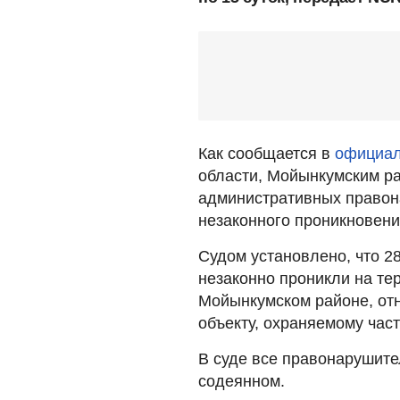
Как сообщается в
официал
области, Мойынкумским р
административных правон
незаконного проникновени
Судом установлено, что 28
незаконно проникли на т
Мойынкумском районе, от
объекту, охраняемому час
В суде все правонарушите
содеянном.