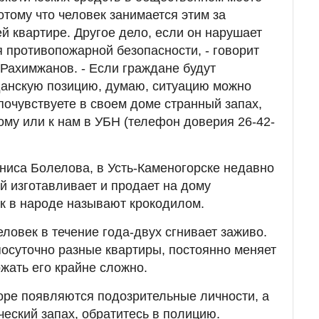
отому что человек занимается этим за
й квартире. Другое дело, если он нарушает
я противопожарной безопасности, - говорит
Рахимжанов. - Если граждане будут
данскую позицию, думаю, ситуацию можно
почувствуете в своем доме странный запах,
ому или к нам в УБН (телефон доверия 26-42-
иса Болелова, в Усть-Каменогорске недавно
й изготавливает и продает на дому
к в народе называют крокодилом.
ловек в течение года-двух сгнивает заживо.
осуточно разные квартиры, постоянно меняет
жать его крайне сложно.
оре появляются подозрительные личности, а
ческий запах, обратитесь в полицию.