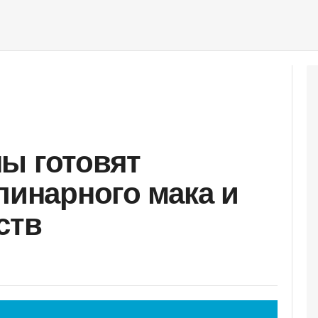
ы готовят
линарного мака и
ств