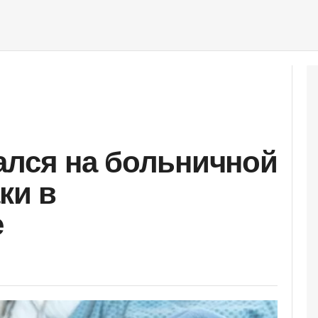
ался на больничной
ки в
е