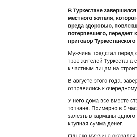
В Туркестане завершился
местного жителя, которо
вреда здоровью, повлекш
потерпевшего, передает 
приговор Туркестанского 
Мужчина предстал перед су
трое жителей Туркестана 
к частным лицам на строи
В августе этого года, зав
отправились к очередном
У него дома все вместе ст
топчане. Примерно в 5 ча
залезть в карманы одного и
крупная сумма денег.
Однако мужчина оказался 