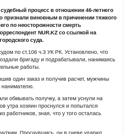
 судебный процесс в отношении 46-летнего
го признали виновным в причинении тяжкого
его по неосторожности смерть
корреспондент NUR.KZ со ссылкой на
городского суда.
дом по ст.106 ч.3 УК РК. Установлено, что
создали бригаду и подрабатывали, нанимаясь
тельные работы.
ершив один заказ и получив расчет, мужчины
у нанимателю.
али обмывать получку, а затем уснули на
сов утра хозяин проснулся и попытался
з работников, зная, что у того осталась
чутким. Проснувшись, он в гневе ударил