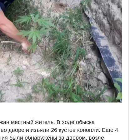
жан местный житель. В ходе обыска
во дворе и изъяли 26 кустов конопли. Еще 4
ния были обнаружены за двором, возле