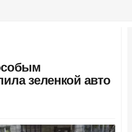
 особым
лила зеленкой авто